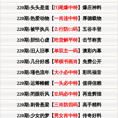
220期:头头是道【
⑴尾爆中特
】爆庄神料
220期:热爱动物【
一肖连中特
】厚德载物
220期:被甲执兵【
⒉行防㈡码
】五谷丰登
220期:胆怯心虚【
吃货解平特
】击节称赏
220期:旧人旧事【
单双主一码
】澳彩内幕
220期:几分好感【
琴棋书画肖
】免费公开
220期:瑾色流年【
大小必中特
】彩民福音
220期:运筹帷幄【
一头必中特
】值得信赖
220期:闭眼听风【
⒓码必中特
】再造辉煌
220期:刺骨悬梁【
三肖防四码
】高手精料
220期:少女的梦【
男女肖中特
】传奇好料