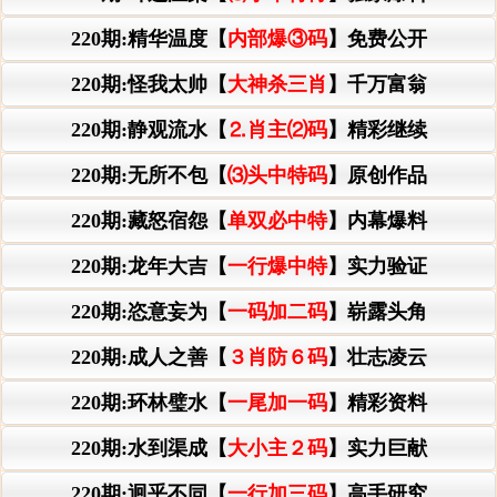
220期:精华温度【
内部爆③码
】免费公开
220期:怪我太帅【
大神杀三肖
】千万富翁
220期:静观流水【
⒉肖主⑵码
】精彩继续
220期:无所不包【
⑶头中特码
】原创作品
220期:藏怒宿怨【
单双必中特
】内幕爆料
220期:龙年大吉【
一行爆中特
】实力验证
220期:恣意妄为【
一码加二码
】崭露头角
220期:成人之善【
３肖防６码
】壮志凌云
220期:环林璧水【
一尾加一码
】精彩资料
220期:水到渠成【
大小主２码
】实力巨献
220期:迥乎不同【
一行加三码
】高手研究