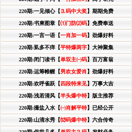
220期:一见倾心【
⒊码中大奖
】期期免费
220期:书柬图章【
⑴门防⑵码
】免费奉送
220期:一言一语【
一肖加一码
】劲爆好料
220期:虱多不痒【
平特爆两字
】大神聚集
220期:闭门读书【
单双主㈠码
】百万富翁
220期:运筹帷幄【
男欢女爱肖
】劲爆好料
220期:欢呼雀跃【
四段特来见
】万事大吉
220期:浅若清风【
半头爆中特
】版主推荐
220期:撮盐入水【
㈠肖解平特
】已经公开
220期:山清水秀【
⑿码爆中特
】六合传奇
220期:俗世几多【
单双主⒉码
】发财必备