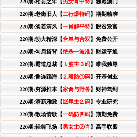
220期:相妄之年【
男女肖中特
】独霸澳门
220期:老街旧人【
二行爆特码
】期期精准
220期:淡若清风【
一肖解平特
】脱贫致富
220期:勃大精深【
合单与合双
】免费公开
220期:勾肩搭背【
绝杀一波准
】财运亨通
220期:霸道总裁【
⒈波主３码
】唯我独尊
220期:鲁连蹈海【
⒉段防①码
】开基创业
220期:穷源推本【
家禽与野兽
】财神驾到
220期:清新雅致【
⑵尾主⒉码
】专业研究
220期:散场情歌【
一码防四码
】期期免费
220期:轻舞飞扬【
男女主②肖
】高手联盟