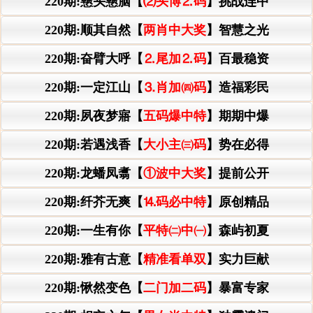
220期:戆头戆脑【
⑵头博⒉码
】挑战连中
220期:顺其自然【
两肖中大奖
】智慧之光
220期:奋臂大呼【
⒉尾加⒉码
】百最稳资
220期:一定江山【
⒊肖加㈣码
】造福彩民
220期:夙夜梦寤【
五码爆中特
】期期中爆
220期:若遇浅香【
大小主㈢码
】势在必得
220期:龙蟠凤翥【
①波中大奖
】提前公开
220期:纤芥无爽【
⒕码必中特
】原创精品
220期:一生有你【
平特㈡中㈠
】森屿初夏
220期:雅有古意【
精准看单双
】实力巨献
220期:愀然变色【
二门加二码
】暴富专家