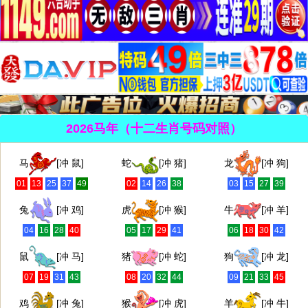
2026马年（十二生肖号码对照）
马
[冲 鼠]
蛇
[冲 猪]
龙
[冲 狗]
01
13
25
37
49
02
14
26
38
03
15
27
39
兔
[冲 鸡]
虎
[冲 猴]
牛
[冲 羊]
04
16
28
40
05
17
29
41
06
18
30
42
鼠
[冲 马]
猪
[冲 蛇]
狗
[冲 龙]
07
19
31
43
08
20
32
44
09
21
33
45
鸡
[冲 兔]
猴
[冲 虎]
羊
[冲 牛]