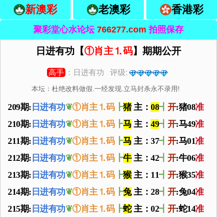
新澳彩
老澳彩
香港彩
聚彩堂心水论坛
766277.com
拍照保存
日进有功【
①肖主⒈码
】期期公开
高手
：日进有功 评级:
本坛：杜绝改料做假.一经发现.立马封杀永不录用!
209期:
日进有功
❦
①肖主⒈码
┣
猪
主：
08
┫
开
:猪08
准
210期:
日进有功
❦
①肖主⒈码
┣
马
主：
49
┫
开
:马49
准
211期:
日进有功
❦
①肖主⒈码
┣
马
主：37
┫
开
:马01
准
212期:
日进有功
❦
①肖主⒈码
┣
牛
主：42
┫
开
:牛06
准
213期:
日进有功
❦
①肖主⒈码
┣
猴
主：11
┫
开
:猴35
准
214期:
日进有功
❦
①肖主⒈码
┣
兔
主：28
┫
开
:兔04
准
215期:
日进有功
❦
①肖主⒈码
┣
蛇
主：02
┫
开
:蛇14
准