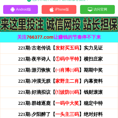
Android版
iPhone版
访问官网
关注
766377.com
让赚钱的节奏停不下来
221期:古老传说【
发财买五码
】实力见证
221期:夜半诗人【
①码中平特
】横扫庄家
221期:游刃恢恢【
㈠肖博㈡码
】期期中奖
221期:冲漠无朕【
家野主二肖
】内幕资料
221期:好滴拟议【
⑴波防㈢码
】钱财滚滚
221期:群雄逐鹿【
一码中大奖
】稳定中特
221期:夕阳醉了【
一头主三码
】绝对好料