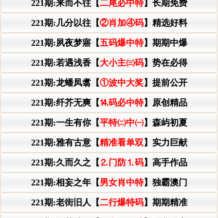
221期:来而不往【
二尾必中特
】长期免费
221期:几分以往【
②肖加④码
】精选好料
221期:夙夜梦寤【
五码爆中特
】期期中爆
221期:若遇浅香【
大小主㈢码
】势在必得
221期:龙蟠凤翥【
①波中大奖
】提前公开
221期:纤芥无爽【
⒕码必中特
】原创精品
221期:一生有你【
平特㈡中㈠
】森屿初夏
221期:雅有古意【
精准看单双
】实力巨献
221期:久而久之【
⒉门防⒈码
】高手作品
221期:相妄之年【
男女肖中特
】独霸澳门
221期:老街旧人【
二行爆特码
】期期精准