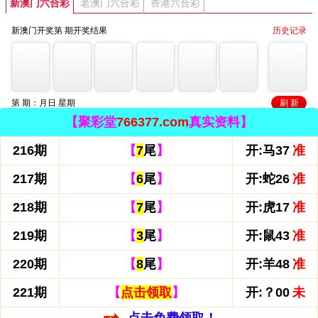
【聚彩堂
766377.com
真实资料】
216期
【
7
尾
】
开:马37
准
217期
【
6
尾
】
开:蛇26
准
218期
【
7
尾
】
开:虎17
准
219期
【
3
尾
】
开:鼠43
准
220期
【
8
尾
】
开:羊48
准
221期
【
点击领取
】
开:？00
未
点击免费领取！