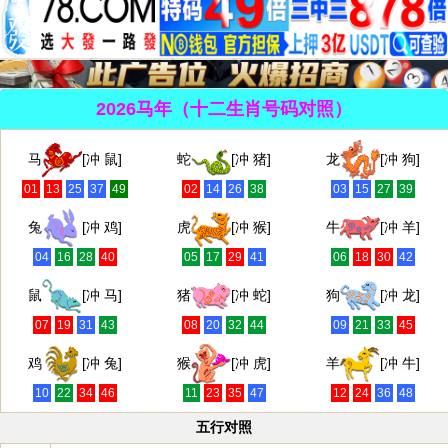
2026马年（十二生肖号码对照）
马
[冲 鼠]
蛇
[冲 猪]
龙
[冲 狗]
01
13
25
37
49
02
14
26
38
03
15
27
39
兔
[冲 鸡]
虎
[冲 猴]
牛
[冲 羊]
04
16
28
40
05
17
29
41
06
18
30
42
鼠
[冲 马]
猪
[冲 蛇]
狗
[冲 龙]
07
19
31
43
08
20
32
44
09
21
33
45
鸡
[冲 兔]
猴
[冲 虎]
羊
[冲 牛]
10
22
34
46
11
23
35
47
12
24
36
48
五行对照