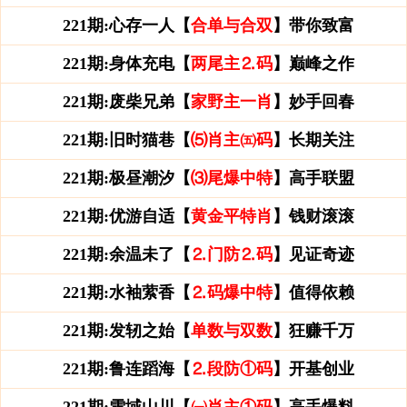
221期:心存一人【
合单与合双
】带你致富
221期:身体充电【
两尾主⒉码
】巅峰之作
221期:废柴兄弟【
家野主一肖
】妙手回春
221期:旧时猫巷【
⑸肖主㈤码
】长期关注
221期:极昼潮汐【
⑶尾爆中特
】高手联盟
221期:优游自适【
黄金平特肖
】钱财滚滚
221期:余温未了【
⒉门防⒉码
】见证奇迹
221期:水袖萦香【
⒉码爆中特
】值得依赖
221期:发轫之始【
单数与双数
】狂赚千万
221期:鲁连蹈海【
⒉段防①码
】开基创业