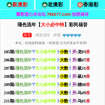
新澳彩
老澳彩
香港彩
聚彩堂心水论坛
766277.com
拍照保存
瑾色流年【
大小必中特
】彩民福音
高手
：瑾色流年 评级:
本坛：杜绝改料做假.一经发现.立马封杀永不录用!
205期:
瑾色流年
♈
大小必中特
┣
小数
┫
开
:龙03
准
206期:
瑾色流年
♈
大小必中特
┣
大数
┫
开
:猴47
准
207期:
瑾色流年
♈
大小必中特
┣
大数
┫
开
:鼠31
准
208期:
瑾色流年
♈
大小必中特
┣
小数
┫
开
:鼠19
准
209期:
瑾色流年
♈
大小必中特
┣
小数
┫
开
:猪08
准
210期:
瑾色流年
♈
大小必中特
┣
大数
┫
开
:马49
准
211期:
瑾色流年
♈
大小必中特
┣
小数
┫
开
:马01
准