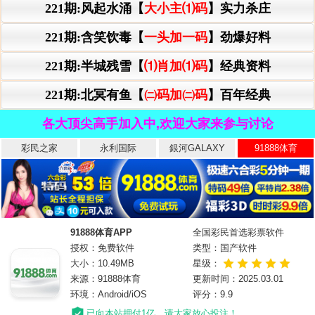
221期:风起水涌【
大小主⑴码
】实力杀庄
221期:含笑饮毒【
一头加一码
】劲爆好料
221期:半城残雪【
⑴肖加⑴码
】经典资料
221期:北冥有鱼【
㈡码加㈡码
】百年经典
各大顶尖高手加入中,欢迎大家来参与讨论
彩民之家
永利国际
銀河GALAXY
91888体育
91888体育APP
全国彩民首选彩票软件
授权：免费软件
类型：国产软件
大小：10.49MB
星级：
来源：91888体育
更新时间：2025.03.01
环境：Android/iOS
评分：9.9
已向本站押付1亿，请大家放心投注！