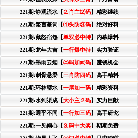
221期:静观流水【
⒉肖主⑵码
】精彩继续
221期:繁言蔓词【
⑴头防③码
】绝对好料
221期:藏怒宿怨【
单双必中特
】内幕爆料
221期:龙年大吉【
一行爆中特
】实力验证
221期:墨雨云烟【
㈡码加㈣码
】赚钱机会
221期:刺骨悬梁【
三肖防四码
】高手精料
221期:环林璧水【
一尾加一码
】精彩资料
221期:水到渠成【
大小主２码
】实力巨献
221期:迥乎不同【
一行加三码
】高手研究
221期:一见倾心【
⒊码中大奖
】期期免费