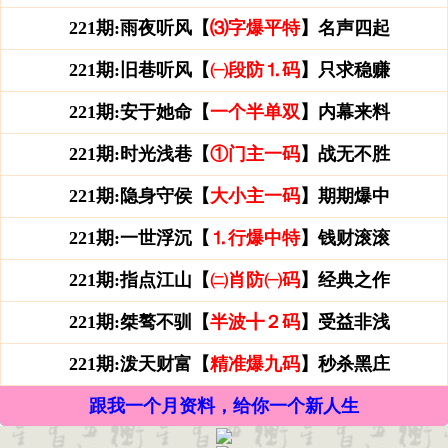
221期:雨夜听风【
⑶字爆平特
】名声四起
221期:旧巷听风【
㈠段防⒈码
】只求稳赚
221期:安于她命【
一个半单双
】内幕来料
221期:时光浅巷【
①门主一码
】战无不胜
221期:隐身守侯【
大小主一码
】期期爆中
221期:一世浮沉【
⒈行爆中特
】钱财滚滚
221期:指点江山【
㈡肖防㈠码
】经典之作
221期:桀骜不驯【
半波╋２码
】受益非浅
221期:泼天财富【
精准爆九码
】秒杀黑庄
跟我一个月资料，给你一个新人生