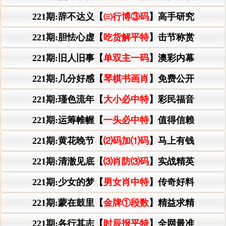
221期:辞不达义【
㈢行博③码
】高手研究
221期:胆怯心虚【
吃货解平特
】击节称赏
221期:旧人旧事【
单双主一码
】澳彩内幕
221期:几分好感【
琴棋书画肖
】免费公开
221期:瑾色流年【
大小必中特
】彩民福音
221期:运筹帷幄【
一头必中特
】值得信赖
221期:黄花晚节【
⑵码加⑴码
】马上有钱
221期:清澈见底【
⑶肖防⑶码
】实战精英
221期:少女的梦【
男女肖中特
】传奇好料
221期:蒙在鼓里【
金牌①段数
】精益求精
221期:各行其志【
时辰报平特
】全网最准