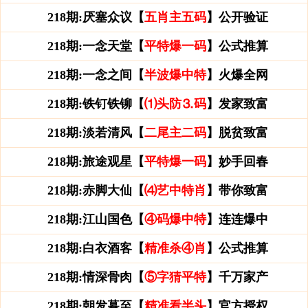
218期:厌塞众议【
五肖主五码
】公开验证
218期:一念天堂【
平特爆一码
】公式推算
218期:一念之间【
半波爆中特
】火爆全网
218期:铁钉铁铆【
⑴头防⒊码
】发家致富
218期:淡若清风【
二尾主二码
】脱贫致富
218期:旅途观星【
平特爆一码
】妙手回春
218期:赤脚大仙【
⑷艺中特肖
】带你致富
218期:江山国色【
④码爆中特
】连连爆中
218期:白衣酒客【
精准杀④肖
】公式推算
218期:情深骨肉【
⑤字猜平特
】千万家产
218期:朝发暮至【
精准看半头
】官方授权