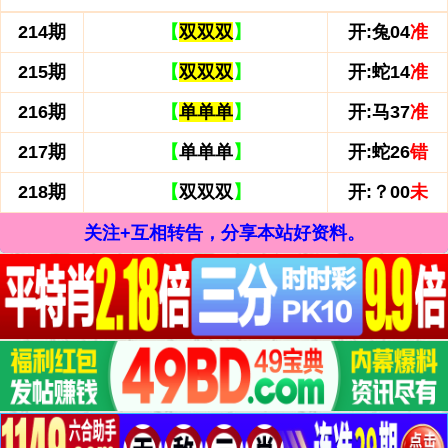
214期
【
双
双
双
】
开:兔04
准
215期
【
双
双
双
】
开:蛇14
准
216期
【
单
单
单
】
开:马37
准
217期
【
单单单
】
开:蛇26
错
218期
【
双双双
】
开:？00
未
关注+互相转告，分享本站好资料。