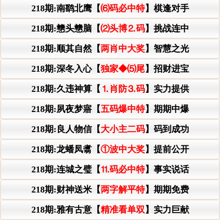
218期:南鹞北鹰【
⑹码必中特
】棋逢对手
218期:戆头戆脑【
⑵头博⒉码
】挑战连中
218期:顺其自然【
两肖中大奖
】智慧之光
218期:深冬入心【
独家◆⑸尾
】招财进宝
218期:久违神算【
⒈肖防⒊码
】实力提供
218期:夙夜梦寤【
五码爆中特
】期期中爆
218期:良人物信【
大小主二码
】码到成功
218期:龙蟠凤翥【
①波中大奖
】提前公开
218期:连城之璧【
⒒码必中特
】事实说话
218期:财神送米【
两字解平特
】期期免费
218期:雅有古意【
精准看单双
】实力巨献