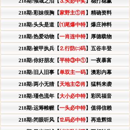
218期:倾城之泪【
⒊头必中奖
】稳打稳赢
218期:彩妹很胸【
家野主①肖
】精确资料
218期:头头是道【
⑴尾爆中特
】爆庄神料
218期:热爱动物【
一肖连中特
】厚德载物
218期:被甲执兵【
⒉行防㈡码
】五谷丰登
218期:你好朋友【
平特③中①
】一夜暴富
218期:旧人旧事【
单双主一码
】澳彩内幕
218期:两小无猜【
天地主②肖
】猛料来袭
218期:瑾色流年【
大小必中特
】彩民福音
218期:运筹帷幄【
一头必中特
】值得信赖
218期:闭眼听风【
⒓码必中特
】再造辉煌