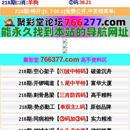
218期㈡肖:
羊狗
②码:
36.21
218期:特开:[≤
？00
≥]免费公开,中奖很简单!
766377.com
聚彩堂
高手资料区
218期:空心架子【
⑴波中特码
】破釜沉舟
218期:开锣喝道【
⒈尾中平特
】富华大厦
218期:刺骨悬梁【
三肖防四码
】高手精料
218期:势必勤工【
单双主2.码
】原创品牌
218期:同病相怜【
③码加③码
】实力精准