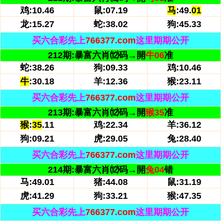
鸡:10.46
鼠:07.19
马
:49.
01
龙:15.27
蛇:38.02
狗:45.33
买六合彩先上
766377.com
这里期期公开
212期:暴富六肖⑿码→開
牛06
准
蛇:38.26
狗:09.33
鸡:10.46
牛
:30.18
羊:12.36
猴:23.11
买六合彩先上
766377.com
这里期期公开
213期:暴富六肖⑿码→開
猴35
准
猴
:
35
.11
鸡:22.34
羊:36.12
狗:09.21
虎:29.05
兔:28.40
买六合彩先上
766377.com
这里期期公开
214期:暴富六肖⑿码→開
兔04
错
马:49.01
猪:44.08
鼠:31.19
虎:41.29
狗:33.21
猴:47.35
买六合彩先上
766377.com
这里期期公开