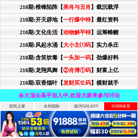
218期:椎锋陷阵【
美肖与丑肖
】载沉载浮
218期:开天辟地【
一行爆中特
】最红资料
218期:文化生活【
动物解平特
】运筹帷幄
218期:风起水涌【
大小主⑴码
】实力杀庄
218期:含笑饮毒【
一头加一码
】劲爆好料
218期:龙翔凤舞【
②肖博①码
】财富上亿
218期:双香烟叶【
发财买⒓码
】横财就手
各大顶尖高手加入中,欢迎大家来参与讨论
彩民之家
永利国际
銀河GALAXY
91888体育
彩民之家APP
全国彩民首选彩票软件
授权：免费软件
类型：国产软件
大小：10.49MB
星级：