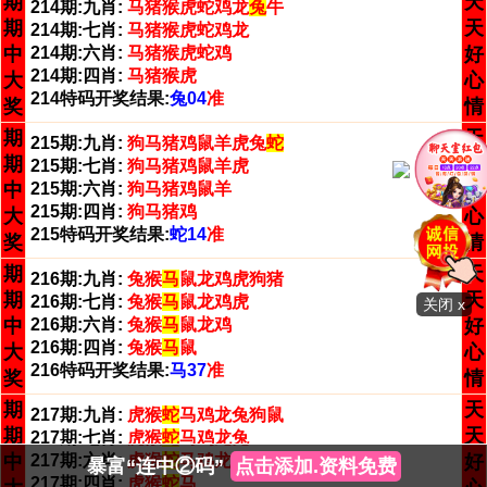
期
天
214期:九肖:
马猪猴虎蛇鸡龙
兔
牛
期
天
214期:七肖:
马猪猴虎蛇鸡龙
中
214期:六肖:
马猪猴虎蛇鸡
好
214期:四肖:
马猪猴虎
大
心
214特码开奖结果:
兔04
准
奖
情
期
天
215期:九肖:
狗马猪鸡鼠羊虎兔
蛇
期
天
215期:七肖:
狗马猪鸡鼠羊虎
中
215期:六肖:
狗马猪鸡鼠羊
好
215期:四肖:
狗马猪鸡
大
心
215特码开奖结果:
蛇14
准
奖
情
期
天
216期:九肖:
兔猴
马
鼠龙鸡虎狗猪
期
天
216期:七肖:
兔猴
马
鼠龙鸡虎
关闭 x
中
216期:六肖:
兔猴
马
鼠龙鸡
好
216期:四肖:
兔猴
马
鼠
大
心
216特码开奖结果:
马37
准
奖
情
期
天
217期:九肖:
虎猴
蛇
马鸡龙兔狗鼠
期
天
217期:七肖:
虎猴
蛇
马鸡龙兔
中
217期:六肖:
虎猴
蛇
马鸡龙
好
暴富“连中②码”
点击添加.资料免费
217期:四肖:
虎猴
蛇
马