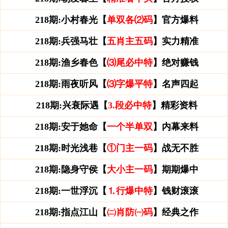
218期:小村春光【
单双各⑵码
】官方爆料
218期:兵强马壮【
五肖主五码
】实力精准
218期:渔乡春色【
⑶尾必中特
】绝对赚钱
218期:雨夜听风【
⑶字爆平特
】名声四起
218期:兴衰际遇【
3.段必中特
】精彩资料
218期:安于她命【
一个半单双
】内幕来料
218期:时光浅巷【
①门主一码
】战无不胜
218期:隐身守侯【
大小主一码
】期期爆中
218期:一世浮沉【
⒈行爆中特
】钱财滚滚
218期:指点江山【
㈡肖防㈠码
】经典之作