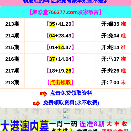
领最准的码,让您拥有豪车别墅不是梦
【聚彩堂
766377.com
发家致富】
213期
【
35
+41.20
】
开:猴35
准
214期
【
04
+28.43
】
开:兔04
准
215期
【
01+
14
.47
】
开:蛇14
准
216期
【
37
+14.04
】
开:马37
准
217期
【
18+19.
26
】
开:蛇26
准
218期
【
点击领取
】
开:？00
未
点击免费领取资料
免费领取资料(永不收费)