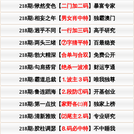
218期:愀然变色【
二门加二码
】暴富专家
218期:相妄之年【
男女肖中特
】独霸澳门
218期:迥乎不同【
一行加三码
】高手研究
218期:两头三绪【
⑦字猜平特
】百最稳资
218期:勃大精深【
合单与合双
】免费公开
218期:勾肩搭背【
绝杀一波准
】财运亨通
218期:霸道总裁【
⒈波主３码
】唯我独尊
218期:鲁连蹈海【
⒉段防①码
】开基创业
218期:第一点技【
家野各㈡肖
】独家上榜
218期:清新雅致【
⑵尾主⒉码
】专业研究
218期:胶柱调瑟【
⒏码必中特
】不中睡我