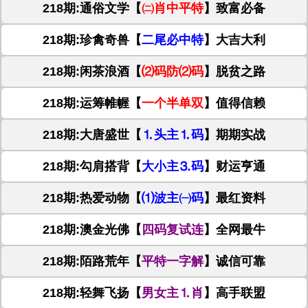
218期:通俗文学【
㈡肖中平特
】致富必备
218期:珍禽奇兽【
二尾必中特
】大吉大利
218期:闲茶浪酒【
⑵码防⑵码
】脱贫之路
218期:运筹帷幄【
一个半单双
】值得信赖
218期:大唐盛世【
⒈头主⒈码
】期期实战
218期:勾肩搭背【
大小主⒊码
】财运亨通
218期:热爱动物【
⑴波主㈠码
】最红资料
218期:澳金光佛【
四码复试连
】全网最牛
218期:陌路荒年【
平特一字解
】诚信可靠
218期:轻舞飞扬【
男女主⒈肖
】高手联盟