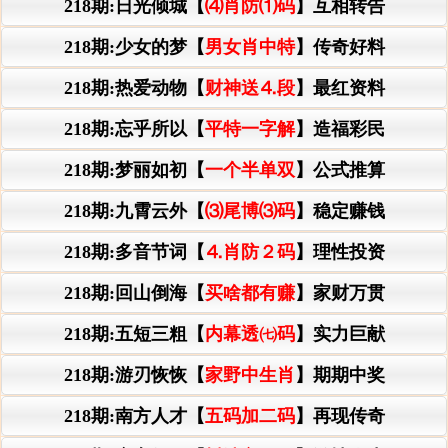
218期:日光倾城【
⑷肖防⑴码
】互相转告
218期:少女的梦【
男女肖中特
】传奇好料
218期:热爱动物【
财神送⒋段
】最红资料
218期:忘乎所以【
平特一字解
】造福彩民
218期:梦丽如初【
一个半单双
】公式推算
218期:九霄云外【
⑶尾博⑶码
】稳定赚钱
218期:多音节词【
⒋肖防２码
】理性投资
218期:回山倒海【
买啥都有赚
】家财万贯
218期:五短三粗【
内幕透㈦码
】实力巨献
218期:游刃恢恢【
家野中生肖
】期期中奖
218期:南方人才【
五码加二码
】再现传奇