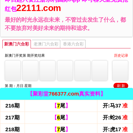
22111.com
红包
最好的时光永远在未来，不管过去发生了什么，都
不要放弃对美好未来的期待和追求。
【聚彩堂
766377.com
真实资料】
216期
【
7
尾
】
开:马37
准
217期
【
6
尾
】
开:蛇26
准
218期
【
7
尾
】
开:虎17
准