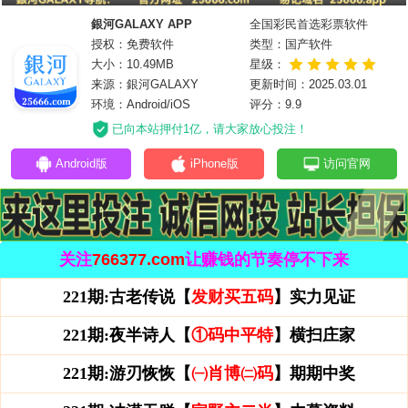
銀河GALAXY APP
全国彩民首选彩票软件
授权：免费软件
类型：国产软件
大小：10.49MB
星级：
来源：銀河GALAXY
更新时间：2025.03.01
环境：Android/iOS
评分：9.9
已向本站押付1亿，请大家放心投注！
Android版
iPhone版
访问官网
关注
766377.com
让赚钱的节奏停不下来
221期:古老传说【
发财买五码
】实力见证
221期:夜半诗人【
①码中平特
】横扫庄家
221期:游刃恢恢【
㈠肖博㈡码
】期期中奖