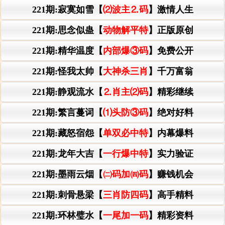
221期:寂寞如雪【
⑵波主⒉码
】激情人生
221期:思念似蛊【
动物解平特
】正版原创
221期:精华温度【
内部爆③码
】免费公开
221期:怪我太帅【
大神杀三肖
】千万富翁
221期:静观流水【
⒉肖主⑵码
】精彩继续
221期:繁言蔓词【
⑴头防③码
】绝对好料
221期:藏怒宿怨【
单双必中特
】内幕爆料
221期:龙年大吉【
一行爆中特
】实力验证
221期:墨雨云烟【
㈡码加㈣码
】赚钱机会
221期:刺骨悬梁【
三肖防四码
】高手精料
221期:环林璧水【
一尾加一码
】精彩资料