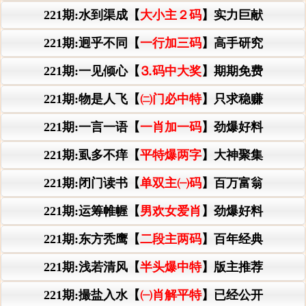
221期:水到渠成【
大小主２码
】实力巨献
221期:迥乎不同【
一行加三码
】高手研究
221期:一见倾心【
⒊码中大奖
】期期免费
221期:物是人飞【
㈡门必中特
】只求稳赚
221期:一言一语【
一肖加一码
】劲爆好料
221期:虱多不痒【
平特爆两字
】大神聚集
221期:闭门读书【
单双主㈠码
】百万富翁
221期:运筹帷幄【
男欢女爱肖
】劲爆好料
221期:东方秃鹰【
二段主两码
】百年经典
221期:浅若清风【
半头爆中特
】版主推荐
221期:撮盐入水【
㈠肖解平特
】已经公开