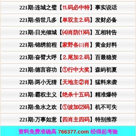
221期:连城之璧【
⒒码必中特
】事实说话
221期:俗世几多【
单双主⒉码
】发财必备
221期:日光倾城【
⑷肖防⑴码
】互相转告
221期:锦绣前程【
家野各㈡肖
】黄金好料
221期:奋臂大呼【
⒉尾加⒉码
】百最稳资
221期:德言容功【
①行中大奖
】森屿初夏
221期:两小无猜【
天地主②肖
】猛料来袭
221期:霸权主义【
绝杀十五码
】精准爆特
221期:鱼水之欢【
①波加⑵码
】机不可失
221期:万事如意【
四肖主四码
】特别推荐
资料免费准确高
766377.com
经得起考验