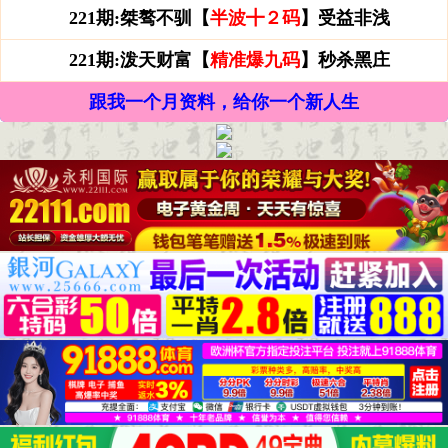
221期:桀骜不驯【
半波╋２码
】受益非浅
221期:泼天财富【
精准爆九码
】秒杀黑庄
跟我一个月资料，给你一个新人生