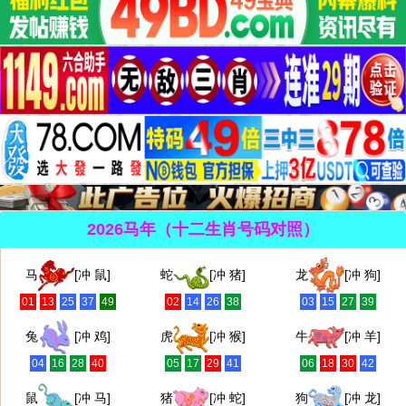
2026马年（十二生肖号码对照）
马
[冲 鼠]
蛇
[冲 猪]
龙
[冲 狗]
01
13
25
37
49
02
14
26
38
03
15
27
39
兔
[冲 鸡]
虎
[冲 猴]
牛
[冲 羊]
04
16
28
40
05
17
29
41
06
18
30
42
鼠
[冲 马]
猪
[冲 蛇]
狗
[冲 龙]