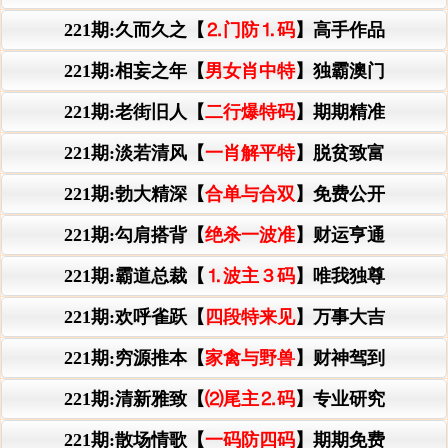
221期:久而久之【
⒉门防⒈码
】高手作品
221期:相妄之年【
男女肖中特
】独霸澳门
221期:老街旧人【
二行爆特码
】期期精准
221期:淡若清风【
一肖解平特
】脱贫致富
221期:勃大精深【
合单与合双
】免费公开
221期:勾肩搭背【
绝杀一波准
】财运亨通
221期:霸道总裁【
⒈波主３码
】唯我独尊
221期:欢呼雀跃【
四段特来见
】万事大吉
221期:穷源推本【
家禽与野兽
】财神驾到
221期:清新雅致【
⑵尾主⒉码
】专业研究
221期:散场情歌【
一码防四码
】期期免费