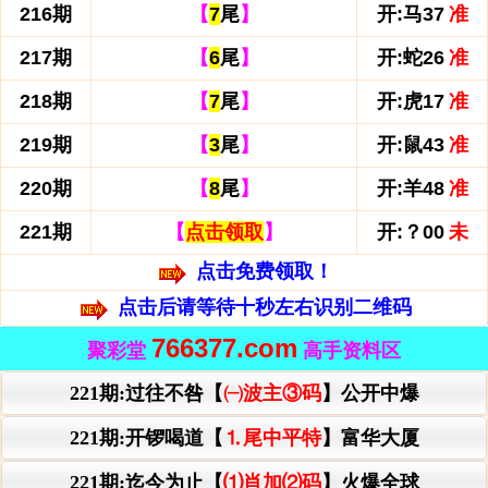
216期
【
7
尾
】
开:马37
准
217期
【
6
尾
】
开:蛇26
准
218期
【
7
尾
】
开:虎17
准
219期
【
3
尾
】
开:鼠43
准
220期
【
8
尾
】
开:羊48
准
221期
【
点击领取
】
开:？00
未
点击免费领取！
点击后请等待十秒左右识别二维码
766377.com
聚彩堂
高手资料区
221期:过往不咎【
㈠波主③码
】公开中爆
221期:开锣喝道【
⒈尾中平特
】富华大厦
221期:迄今为止【
⑴肖加⑵码
】火爆全球