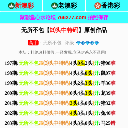
新澳彩
老澳彩
香港彩
聚彩堂心水论坛
766277.com
拍照保存
无所不包【
⑶头中特码
】原创作品
高手
：无所不包 评级:
本坛：杜绝改料做假.一经发现.立马封杀永不录用!
197期:
无所不包
Ж
⑶头中特码
[
4头
0头
2头
]
开
:猪08
准
198期:
无所不包
Ж
⑶头中特码
[
4头1头
0头
]
开
:鼠07
准
199期:
无所不包
Ж
⑶头中特码
[
4头2头
3头
]
开
:羊36
准
200期:
无所不包
Ж
⑶头中特码
[
0头4头
3头
]
开
:龙39
准
201期:
无所不包
Ж
⑶头中特码
[
3头
1头0头
]
开
:猪32
准
202期:
无所不包
Ж
⑶头中特码
[
4头
3头1头
]
开
:兔40
准
203期:
无所不包
Ж
⑶头中特码
[
4头3头0头
]
开
:马25
错