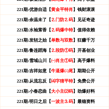
221期:优游自适【
黄金平特肖
】钱财滚滚
221期:余温未了【
⒉门防⒉码
】见证奇迹
221期:水袖萦香【
⒉码爆中特
】值得依赖
221期:发轫之始【
单数与双数
】狂赚千万
221期:鲁连蹈海【
⒉段防①码
】开基创业
221期:雪域山川【
㈠肖主①码
】高手爆料
221期:吉祥如意【
牛逼爆㈡尾
】期期公开
221期:从流忘反【
⑷字猜平特
】免费公开
221期:小春恋曲【
大小主⑵码
】劲爆好料
221期:明日之后【
一波主⒊码
】最稳资料