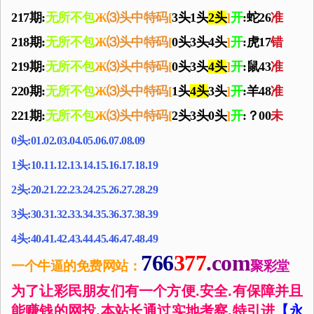
217期:
无所不包
Ж
⑶头中特码
[
3头1头
2头
]
开
:蛇26
准
218期:
无所不包
Ж
⑶头中特码
[
0头3头4头
]
开
:虎17
错
219期:
无所不包
Ж
⑶头中特码
[
0头3头
4头
]
开
:鼠43
准
220期:
无所不包
Ж
⑶头中特码
[
1头
4头
3头
]
开
:羊48
准
221期:
无所不包
Ж
⑶头中特码
[
2头3头0头
]
开
:？00
未
0头:01.02.03.04.05.06.07.08.09
1头:10.11.12.13.14.15.16.17.18.19
2头:20.21.22.23.24.25.26.27.28.29
3头:30.31.32.33.34.35.36.37.38.39
4头:40.41.42.43.44.45.46.47.48.49
766
377
.com
一个牛逼的免费网站：
聚彩堂
为了让彩民朋友们有一个方便.安全.有保障并且
能赚钱的网投,本站长通过实地考察,特引进
【永