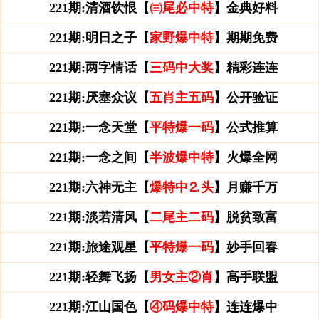
221期:清酒饮恨【
㈢尾必中特
】金典好料
221期:明日之子【
家野爆中特
】期期免费
221期:两字情话【
三码中大奖
】精彩连连
221期:厌塞众议【
五肖主五码
】公开验证
221期:一念天堂【
平特爆一码
】公式推算
221期:一念之间【
半波爆中特
】火爆全网
221期:六神无主【
爆特中⒉头
】月赚千万
221期:淡若清风【
二尾主二码
】脱贫致富
221期:旅途观星【
平特爆一码
】妙手回春
221期:轻舞飞扬【
男女主②肖
】高手联盟
221期:江山国色【
④码爆中特
】连连爆中