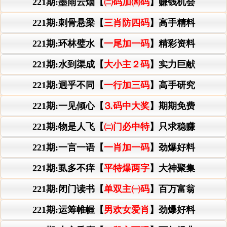
221期:墨雨云烟【
㈡码加㈣码
】赚钱机会
221期:刺骨悬梁【
三肖防四码
】高手精料
221期:环林璧水【
一尾加一码
】精彩资料
221期:水到渠成【
大小主２码
】实力巨献
221期:迥乎不同【
一行加三码
】高手研究
221期:一见倾心【
⒊码中大奖
】期期免费
221期:物是人飞【
㈡门必中特
】只求稳赚
221期:一言一语【
一肖加一码
】劲爆好料
221期:虱多不痒【
平特爆两字
】大神聚集
221期:闭门读书【
单双主㈠码
】百万富翁
221期:运筹帷幄【
男欢女爱肖
】劲爆好料