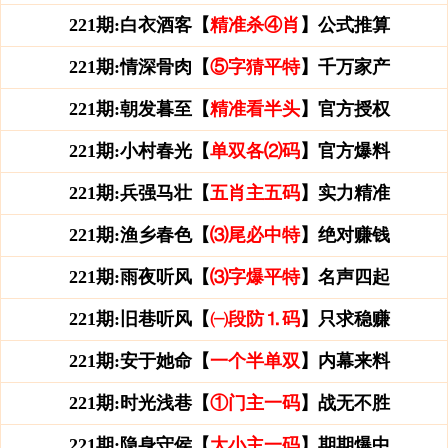
221期:白衣酒客【
精准杀④肖
】公式推算
221期:情深骨肉【
⑤字猜平特
】千万家产
221期:朝发暮至【
精准看半头
】官方授权
221期:小村春光【
单双各⑵码
】官方爆料
221期:兵强马壮【
五肖主五码
】实力精准
221期:渔乡春色【
⑶尾必中特
】绝对赚钱
221期:雨夜听风【
⑶字爆平特
】名声四起
221期:旧巷听风【
㈠段防⒈码
】只求稳赚
221期:安于她命【
一个半单双
】内幕来料
221期:时光浅巷【
①门主一码
】战无不胜
221期:隐身守侯【
大小主一码
】期期爆中