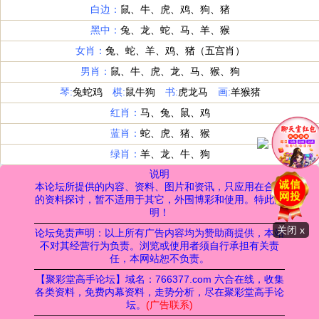
白边：
鼠、牛、虎、鸡、狗、猪
黑中：
兔、龙、蛇、马、羊、猴
女肖：
兔、蛇、羊、鸡、猪（五宫肖）
男肖：
鼠、牛、虎、龙、马、猴、狗
琴:
兔蛇鸡
棋:
鼠牛狗
书:
虎龙马
画:
羊猴猪
红肖：
马、兔、鼠、鸡
蓝肖：
蛇、虎、猪、猴
绿肖：
羊、龙、牛、狗
说明
本论坛所提供的内容、资料、图片和资讯，只应用在合法
的资料探讨，暂不适用于其它，外围博彩和使用。特此声
明！
关闭 x
论坛免责声明：以上所有广告内容均为赞助商提供，本站
不对其经营行为负责。浏览或使用者须自行承担有关责
任，本网站恕不负责。
【聚彩堂高手论坛】域名：766377.com 六合在线，收集
各类资料，免费内幕资料，走势分析，尽在聚彩堂高手论
坛。
(广告联系)